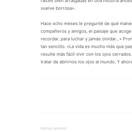
raíces bien arraigadas en una historia ances
vuelve borrosa».
Hace ocho meses le pregunté de qué manera 
compañeros y amigos, el paisaje que acoge l
recordar, para luchar y jamás olvidar…» Prom
tan sencillo. «La vida es mucho más que pa
resulte más fácil vivir con los ojos cerrados.
tratar de abrirnos los ojos al mundo. Y aho
Comparte
Artículo anterior