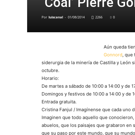
‘Coal’ Pierre G
Por
luiscanal
-
01/08/2014
2266
0
Aún queda tiem
Gonnord
, que
siderurgia de la minería de Castilla y Leó
octubre.
Horario:
De martes a sábado de 10:00 a 14:00 y de 1
Domingos y festivos de 10:00 a 14:00 y de 1
Entrada gratuita.
Cristina Fanjul / Imagínense que cada uno d
Imaginen que todo aquello que conocieron,
abuelos, que los paisajes que grabaron en 
que su paso por este mundo, que su mundo