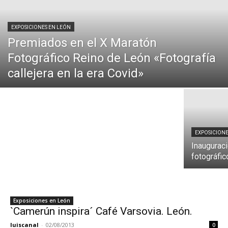
EXPOSICIONES EN LEÓN
Premiados en el X Maratón
Fotográfico Reino de León «Fotografía
EXPOSICIONES EN LEÓN
callejera en la era Covid»
Exposción `Àfrica Salvaje´ Benicio González
EXPOSICIONE
Inauguraci
fotográfi
Exposiciones en León
`Camerún inspira´ Café Varsovia. León.
luiscanal
-
02/08/2013
0