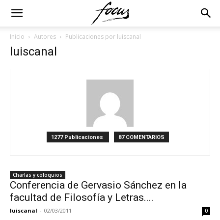
Inicio
Autores
Publicaciones por luiscanal
luiscanal
1277 Publicaciones
87 COMENTARIOS
Charlas y coloquios
Conferencia de Gervasio Sánchez en la
facultad de Filosofía y Letras....
luiscanal
-
02/03/2011
0