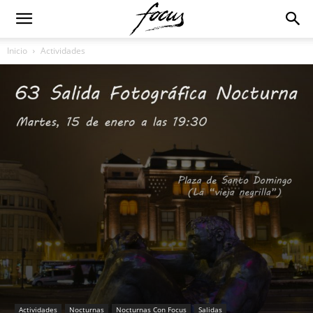
Inicio
Actividades
Actividades
Nocturnas
Nocturnas Con Focus
Salidas