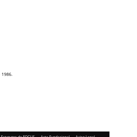
e 1986.
Estatutos de FOCUS
Acta Fundacional
Aviso Legal