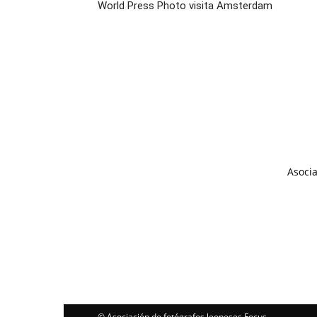
World Press Photo visita Amsterdam
Asocia
© Asociación de fotógrafos leoneses Focus