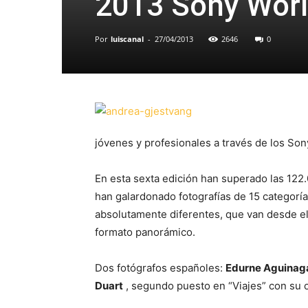
2013 Sony Wor
Por
luiscanal
-
27/04/2013
2646
0
jóvenes y profesionales a través de los So
En esta sexta edición han superado las 122
han galardonado fotografías de 15 categorí
absolutamente diferentes, que van desde e
formato panorámico.
Dos fotógrafos españoles:
Edurne Aguinag
Duart
, segundo puesto en “Viajes” con su o