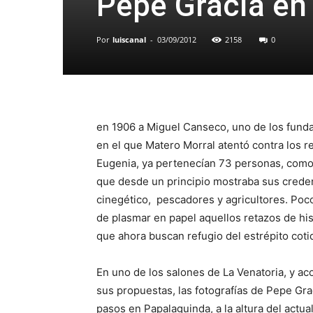
Pepe Gracia en 
Por
luiscanal
-
03/09/2012
2158
0
en 1906 a Miguel Canseco, uno de los funda
en el que Matero Morral atentó contra los rec
Eugenia, ya pertenecían 73 personas, como 
que desde un principio mostraba sus creden
cinegético, pescadores y agricultores. Poc
de plasmar en papel aquellos retazos de his
que ahora buscan refugio del estrépito cotid
En uno de los salones de La Venatoria, y a
sus propuestas, las fotografías de Pepe Gra
pasos en Papalaguinda, a la altura del actua