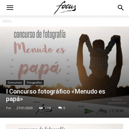
Inicio
Concursos
Fotografías
I Concurso fotográfico «Menudo es
papá»
Por
-
27/01/2020
3396
0