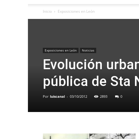
Inicio
Exposiciones en León
Exposiciones en León
Noticias
Evolución urban
pública de Sta 
Por
luiscanal
-
03/10/2012
2893
0