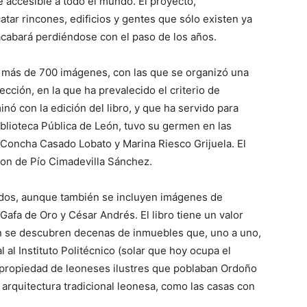
se accesible a todo el mundo. El proyecto,
atar rincones, edificios y gentes que sólo existen ya
 acabará perdiéndose con el paso de los años.
n más de 700 imágenes, con las que se organizó una
cción, en la que ha prevalecido el criterio de
nó con la edición del libro, y que ha servido para
iblioteca Pública de León, tuvo su germen en las
Concha Casado Lobato y Marina Riesco Grijuela. El
 son de Pío Cimadevilla Sánchez.
idos, aunque también se incluyen imágenes de
Gafa de Oro y César Andrés. El libro tiene un valor
ón se descubren decenas de inmuebles que, uno a uno,
 al Instituto Politécnico (solar que hoy ocupa el
és propiedad de leoneses ilustres que poblaban Ordoño
 arquitectura tradicional leonesa, como las casas con