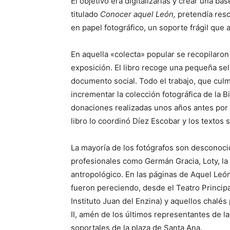
El objetivo era digitalizarlas y crear una ba
titulado
Conocer aquel León,
pretendía resc
en papel fotográfico, un soporte frágil que
En aquella «colecta» popular se recopilaro
exposición. El libro recoge una pequeña sele
documento social. Todo el trabajo, que culmi
incrementar la colección fotográfica de la B
donaciones realizadas unos años antes por 
libro lo coordinó Díez Escobar y los textos
La mayoría de los fotógrafos son desconoc
profesionales como Germán Gracia, Loty, la 
antropológico. En las páginas de Aquel Le
fueron pereciendo, desde el Teatro Principal
Instituto Juan del Enzina) y aquellos chal
II, amén de los últimos representantes de la
soportales de la plaza de Santa Ana.