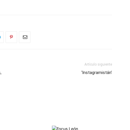
Artículo siguiente
,
‘Instagramistán’