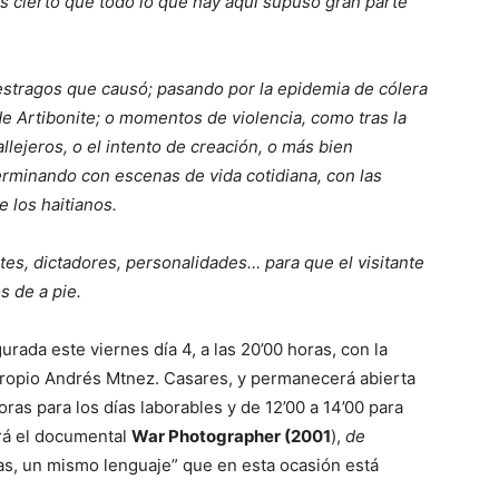
 cierto que todo lo que hay aquí supuso gran parte
estragos que causó; pasando por la epidemia de cólera
e Artibonite; o momentos de violencia, como tras la
llejeros, o el intento de creación, o más bien
erminando con escenas de vida cotidiana, con las
e los haitianos.
es, dictadores, personalidades… para que el visitante
s de a pie.
rada este viernes día 4, a las 20’00 horas, con la
 propio Andrés Mtnez. Casares, y permanecerá abierta
oras para los días laborables y de 12’00 a 14’00 para
ará el documental
War Photographer (2001
),
de
as, un mismo lenguaje” que en esta ocasión está