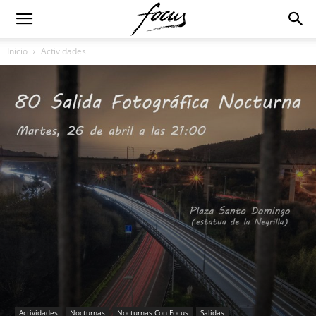
Inicio
Actividades
Actividades
Nocturnas
Nocturnas Con Focus
Salidas