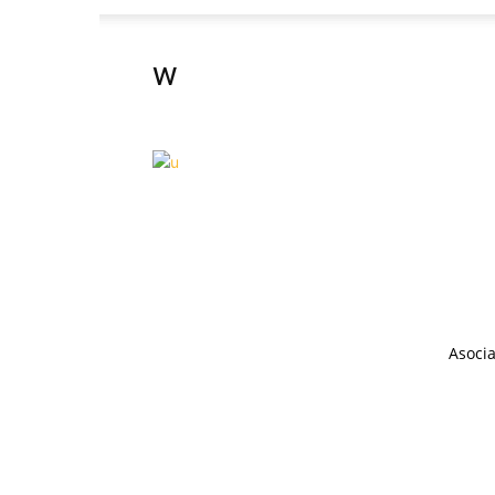
w
Asocia