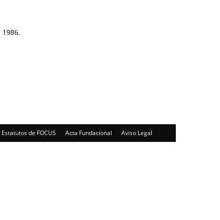
e 1986.
Estatutos de FOCUS
Acta Fundacional
Aviso Legal