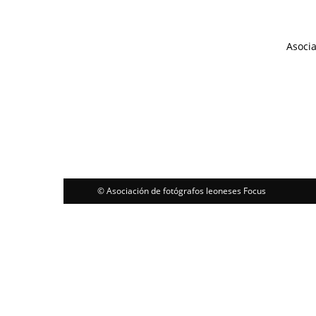
Asocia
© Asociación de fotógrafos leoneses Focus