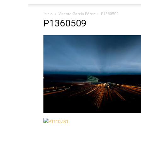
Inicio
Vicente García Pérez
P1360509
P1360509