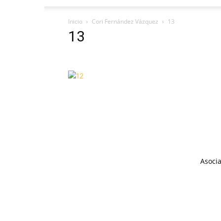
Inicio
Cori Fernández Vázquez
13
13
Asocia