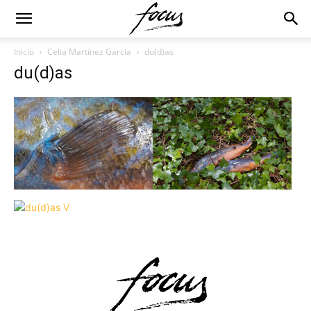
Inicio
Celia Martínez García
du(d)as
du(d)as