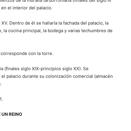
ienzos de la muralla tardorromana (finales del siglo III
n el interior del palacio.
 XV. Dentro de él se hallaría la fachada del palacio, la
ón, la cocina principal, la bodega y varias techumbres de
e corresponde con la torre.
 (finales siglo XIX-principios siglo XX). Se
 el palacio durante su colonización comercial (almacén
.
1.
 UN REINO