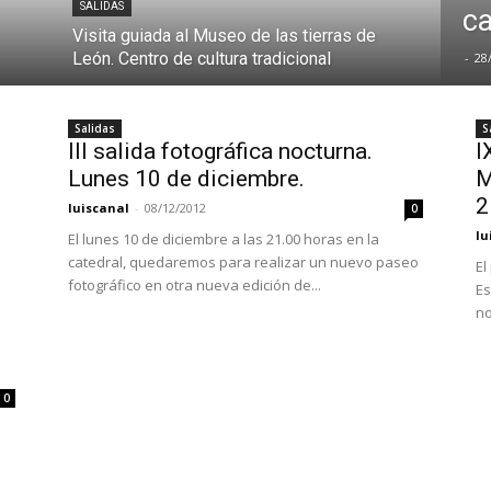
SALIDAS
ca
Visita guiada al Museo de las tierras de
León. Centro de cultura tradicional
-
28
Salidas
S
III salida fotográfica nocturna.
I
Lunes 10 de diciembre.
M
2
luiscanal
-
08/12/2012
0
lu
El lunes 10 de diciembre a las 21.00 horas en la
catedral, quedaremos para realizar un nuevo paseo
El
fotográfico en otra nueva edición de...
Es
no
0