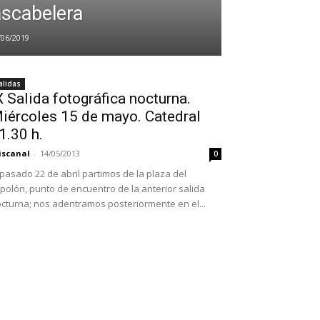
scabelera
/06/2019
alidas
X Salida fotográfica nocturna.
iércoles 15 de mayo. Catedral
1.30 h.
iscanal
-
14/05/2013
0
 pasado 22 de abril partimos de la plaza del
polón, punto de encuentro de la anterior salida
cturna; nos adentramos posteriormente en el...