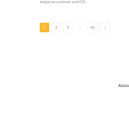
empezar a mover esto!! El...
...
1
2
3
59
Asoci